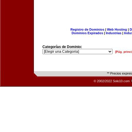
Registro de Dominios
|
Web Hosting
|
D
Dominios Expirados
|
Industrias
|
Indu
Categorías de Dominio:
[Pág. princi
** Precios expre
© 2002/2022 Solo10.com