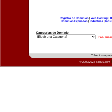
Registro de Dominios
|
Web Hosting
|
D
Dominios Expirados
|
Industrias
|
Indu
Categorías de Dominio:
[Pág. princi
** Precios expre
© 2002/2022 Solo10.com