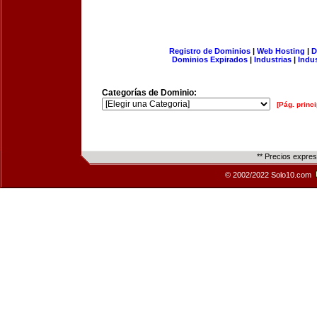
Registro de Dominios
|
Web Hosting
|
D
Dominios Expirados
|
Industrias
|
Indu
Categorías de Dominio:
[Pág. princi
** Precios expre
© 2002/2022 Solo10.com