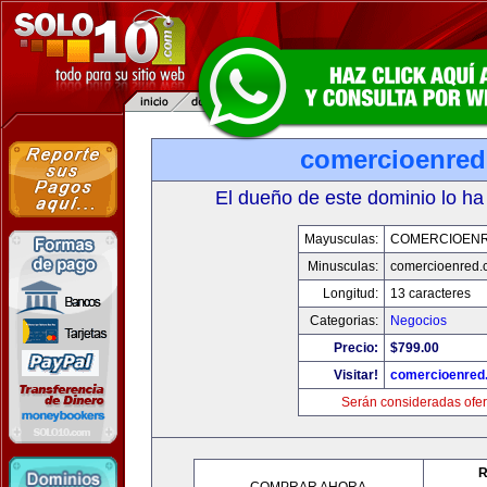
comercioenre
El dueño de este dominio lo ha
Mayusculas:
COMERCIOEN
Minusculas:
comercioenred.
Longitud:
13 caracteres
Categorias:
Negocios
Precio:
$799.00
Visitar!
comercioenred
Serán consideradas ofer
R