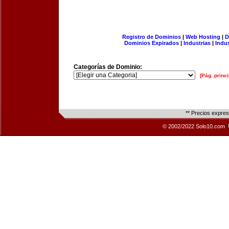
Registro de Dominios
|
Web Hosting
|
D
Dominios Expirados
|
Industrias
|
Indu
Categorías de Dominio:
[Pág. princi
** Precios expre
© 2002/2022 Solo10.com