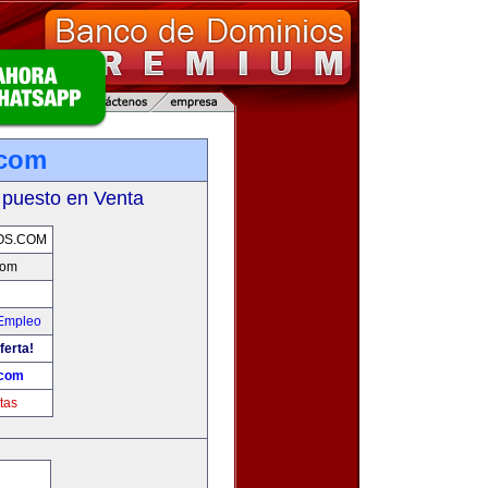
.com
 puesto en Venta
OS.COM
com
 Empleo
ferta!
.com
tas