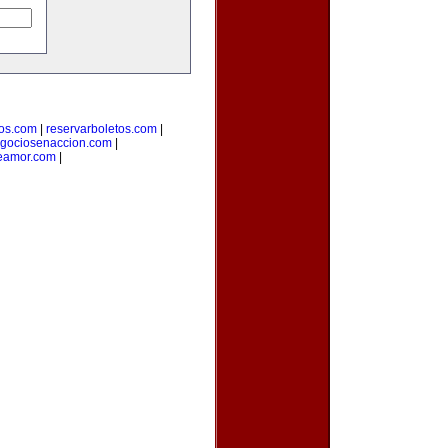
ros.com
|
reservarboletos.com
|
gociosenaccion.com
|
eamor.com
|