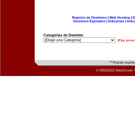
Registro de Dominios
|
Web Hosting
|
D
Dominios Expirados
|
Industrias
|
Indu
Categorías de Dominio:
[Pág. princi
** Precios expre
© 2002/2022 Solo10.com