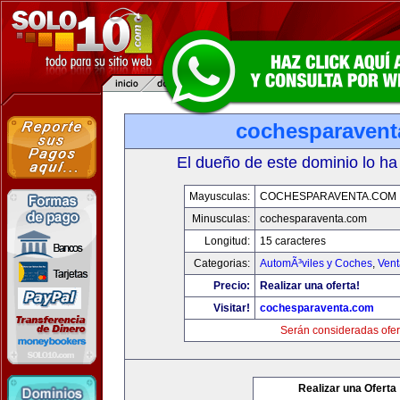
cochesparaven
El dueño de este dominio lo ha
Mayusculas:
COCHESPARAVENTA.COM
Minusculas:
cochesparaventa.com
Longitud:
15 caracteres
Categorias:
AutomÃ³viles y Coches
,
Vent
Precio:
Realizar una oferta!
Visitar!
cochesparaventa.com
Serán consideradas ofer
Realizar una Oferta