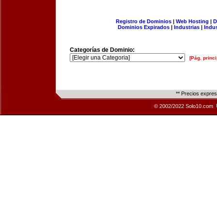
Registro de Dominios
|
Web Hosting
|
D
Dominios Expirados
|
Industrias
|
Indu
Categorías de Dominio:
[Pág. princi
** Precios expre
© 2002/2022 Solo10.com