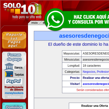
asesoresdenegoc
El dueño de este dominio lo ha
Mayusculas:
ASESORESDENEG
Minusculas:
asesoresdenegocio
Longitud:
18 caracteres
Categorias:
Negocios
,
Profesio
Precio:
Realizar una oferta
Visitar!
asesoresdenegoci
Serán consideradas ofer
Realizar una Oferta