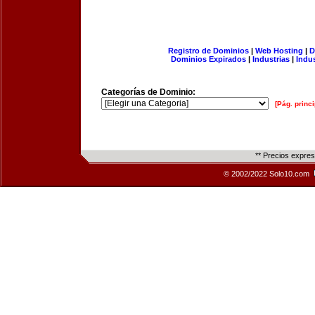
Registro de Dominios
|
Web Hosting
|
D
Dominios Expirados
|
Industrias
|
Indu
Categorías de Dominio:
[Pág. princi
** Precios expre
© 2002/2022 Solo10.com