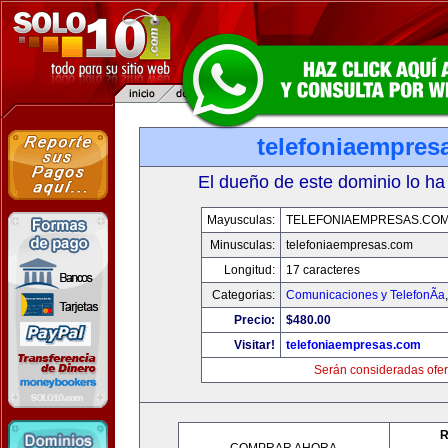
telefoniaempres
El dueño de este dominio lo ha
Mayusculas:
TELEFONIAEMPRESAS.CO
Minusculas:
telefoniaempresas.com
Longitud:
17 caracteres
Categorias:
Comunicaciones y TelefonÃ­a
Precio:
$480.00
Visitar!
telefoniaempresas.com
Serán consideradas ofer
R